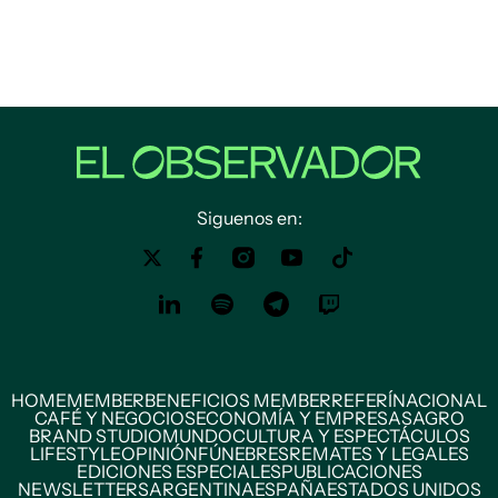
Siguenos en:
HOME
MEMBER
BENEFICIOS MEMBER
REFERÍ
NACIONAL
CAFÉ Y NEGOCIOS
ECONOMÍA Y EMPRESAS
AGRO
BRAND STUDIO
MUNDO
CULTURA Y ESPECTÁCULOS
LIFESTYLE
OPINIÓN
FÚNEBRES
REMATES Y LEGALES
EDICIONES ESPECIALES
PUBLICACIONES
NEWSLETTERS
ARGENTINA
ESPAÑA
ESTADOS UNIDOS