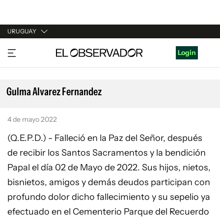
URUGUAY
URUGUAY
Login
ARGENTINA
ESPAÑA
Gulma Alvarez Fernandez
ESTADOS UNIDOS
4 de mayo 2022
(Q.E.P.D.) - Falleció en la Paz del Señor, después
de recibir los Santos Sacramentos y la bendición
Papal el día 02 de Mayo de 2022. Sus hijos, nietos,
bisnietos, amigos y demás deudos participan con
profundo dolor dicho fallecimiento y su sepelio ya
efectuado en el Cementerio Parque del Recuerdo