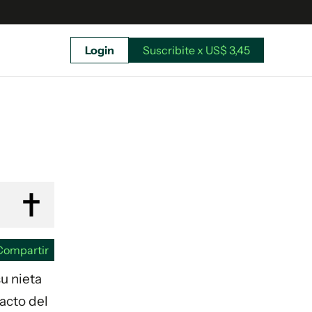
Login
Suscribite x US$ 3,45
uscríbete ahora a El Observador y elegí hasta
donde llegar.
Compartir
su nieta
acto del
Suscribite x US$ 3,45