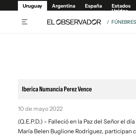
Uruguay
Argentina
España
Estados
Unidos
/
FÚNEBRE
Home
Lifestyl
Member
Opinió
Beneficios Member
Fúnebr
Referí
Remates
13°C
Viernes:
Ahora en:
Montevideo
Nacional
Mín
8°
Máx
12°
Edicion
Nubes
Café y Negocios
Publica
Iberica Numancia Perez Vence
Economía y Empresas
Newslet
Agro
Argent
10 de mayo 2022
Brand Studio
España
Mundo
Estados
(Q.E.P.D.) - Falleció en la Paz del Señor el dí
Cultura y Espectáculos
María Belen Buglione Rodríguez, participan co