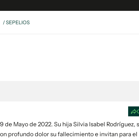
S
/ SEPELIOS
e
S
n
es
Siguenos en:
 y Legales
es especiales
ciones
ters
ina
 Unidos
a 9 de Mayo de 2022. Su hija Silvia Isabel Rodríguez, 
n profundo dolor su fallecimiento e invitan para el 