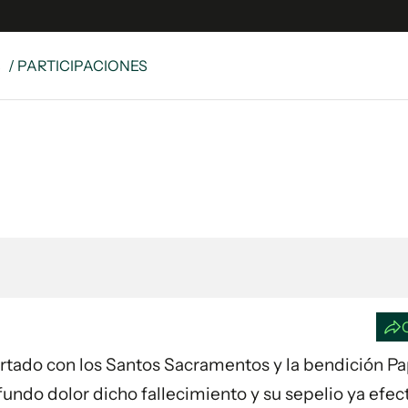
S
/ PARTICIPACIONES
e
S
n
es
Siguenos en:
 y Legales
es especiales
ciones
ters
ina
 Unidos
fortado con los Santos Sacramentos y la bendición Pap
ofundo dolor dicho fallecimiento y su sepelio ya efe