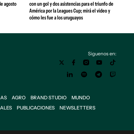
de agosto
con un gol y dos asistencias para el triunfo de
América por la Leagues Cup; mirá el video y
cómo les fue a los uruguayos
Siguenos en:
SAS
AGRO
BRAND STUDIO
MUNDO
IALES
PUBLICACIONES
NEWSLETTERS