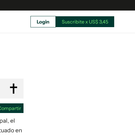
Login
Suscribite x US$ 3,45
uscríbete ahora a El Observador y elegí hasta
donde llegar.
Compartir
al, el
ctuado en
Suscribite x US$ 3,45