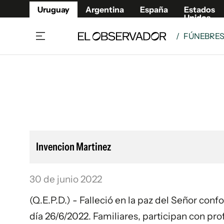
Uruguay
Argentina
España
Estados
Unidos
/
FÚNEBRE
Home
Lifestyl
Member
Opinió
Beneficios Member
Fúnebr
Referí
Remates
10°C
Sábado:
Ahora en:
Montevideo
Nacional
Mín
7°
Edicion
Máx
11°
Nubes Dispersas
Café y Negocios
Publica
Invencion Martinez
Economía y Empresas
Newslet
Agro
Argent
30 de junio 2022
Brand Studio
España
Mundo
Estados
(Q.E.P.D.) - Falleció en la paz del Señor con
Cultura y Espectáculos
día 26/6/2022. Familiares, participan con pr