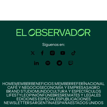
Siguenos en:
HOME
MEMBER
BENEFICIOS MEMBER
REFERÍ
NACIONAL
CAFÉ Y NEGOCIOS
ECONOMÍA Y EMPRESAS
AGRO
BRAND STUDIO
MUNDO
CULTURA Y ESPECTÁCULOS
LIFESTYLE
OPINIÓN
FÚNEBRES
REMATES Y LEGALES
EDICIONES ESPECIALES
PUBLICACIONES
NEWSLETTERS
ARGENTINA
ESPAÑA
ESTADOS UNIDOS