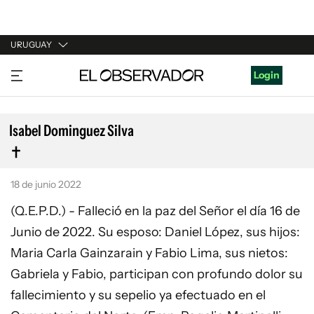
URUGUAY
URUGUAY
Login
ARGENTINA
ESPAÑA
Isabel Dominguez Silva
ESTADOS UNIDOS
18 de junio 2022
(Q.E.P.D.) - Falleció en la paz del Señor el día 16 de
Junio de 2022. Su esposo: Daniel López, sus hijos:
Maria Carla Gainzarain y Fabio Lima, sus nietos:
Gabriela y Fabio, participan con profundo dolor su
fallecimiento y su sepelio ya efectuado en el