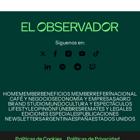
Siguenos en:
HOME
MEMBER
BENEFICIOS MEMBER
REFERÍ
NACIONAL
CAFÉ Y NEGOCIOS
ECONOMÍA Y EMPRESAS
AGRO
BRAND STUDIO
MUNDO
CULTURA Y ESPECTÁCULOS
LIFESTYLE
OPINIÓN
FÚNEBRES
REMATES Y LEGALES
EDICIONES ESPECIALES
PUBLICACIONES
NEWSLETTERS
ARGENTINA
ESPAÑA
ESTADOS UNIDOS
Políticas de Cookies
Políticas de Privacidad