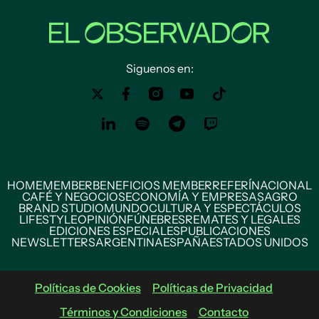
Siguenos en:
HOME
MEMBER
BENEFICIOS MEMBER
REFERÍ
NACIONAL
CAFÉ Y NEGOCIOS
ECONOMÍA Y EMPRESAS
AGRO
BRAND STUDIO
MUNDO
CULTURA Y ESPECTÁCULOS
LIFESTYLE
OPINIÓN
FÚNEBRES
REMATES Y LEGALES
EDICIONES ESPECIALES
PUBLICACIONES
NEWSLETTERS
ARGENTINA
ESPAÑA
ESTADOS UNIDOS
Políticas de Cookies
Políticas de Privacidad
Términos y Condiciones
Contacto