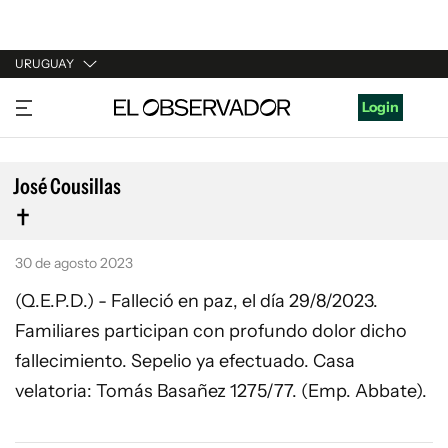
URUGUAY
URUGUAY
Login
ARGENTINA
ESPAÑA
José Cousillas
ESTADOS UNIDOS
30 de agosto 2023
(Q.E.P.D.) - Falleció en paz, el día 29/8/2023.
Familiares participan con profundo dolor dicho
fallecimiento. Sepelio ya efectuado. Casa
velatoria: Tomás Basañez 1275/77. (Emp. Abbate).