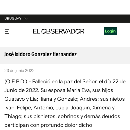
URUGUAY
URUGUAY
Login
ARGENTINA
ESPAÑA
José Isidoro Gonzalez Hernandez
ESTADOS UNIDOS
23 de junio 2022
(Q.E.P.D.) - Falleció en la paz del Señor, el día 22 de
Junio de 2022. Su esposa Maria Eva, sus hijos
Gustavo y Lía; Iliana y Gonzalo; Andres; sus nietos
Ivan, Felipe, Antonio, Lucia, Joaquin, Ximena y
Thiago; sus bisnietos, sobrinos y demás deudos
participan con profundo dolor dicho