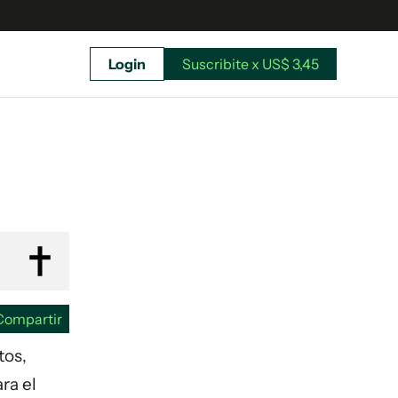
Login
Suscribite x US$ 3,45
uscríbete ahora a El Observador y elegí hasta
donde llegar.
Compartir
tos,
ra el
Suscribite x US$ 3,45