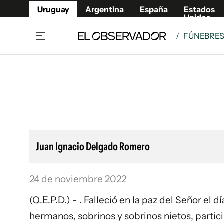
Uruguay
Argentina
España
Estados
Unidos
/
FÚNEBRE
Home
Lifestyl
Member
Opinió
Beneficios Member
Fúnebr
Referí
Remates
12°C
Viernes:
Ahora en:
Montevideo
Nacional
Mín
9°
Máx
11°
Edicion
Nubes
Café y Negocios
Publica
Juan Ignacio Delgado Romero
Economía y Empresas
Newslet
Agro
Argent
24 de noviembre 2022
Brand Studio
España
Mundo
Estados
(Q.E.P.D.) - . Falleció en la paz del Señor el 
Cultura y Espectáculos
hermanos, sobrinos y sobrinos nietos, partici