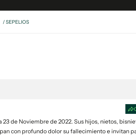
S
/ SEPELIOS
e
S
n
es
Siguenos en:
 y Legales
es especiales
ciones
ters
ina
 Unidos
día 23 de Noviembre de 2022. Sus hijos, nietos, bisnie
pan con profundo dolor su fallecimiento e invitan pa