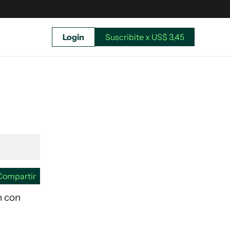
Login
Suscribite x US$ 3,45
uscríbete ahora a El Observador y elegí hasta
donde llegar.
Compartir
n con
Suscribite x US$ 3,45