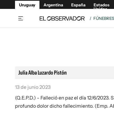
Uruguay
Argentina
España
Estados
Unidos
/
FÚNEBRE
Home
Lifestyl
Member
Opinió
Beneficios Member
Fúnebr
Referí
Remates
11°C
Viernes:
Ahora en:
Montevideo
Nacional
Mín
8°
Máx
12°
Edicion
Nubes
Café y Negocios
Publica
Julia Alba Luzardo Pistón
Economía y Empresas
Newslet
Agro
Argent
13 de junio 2023
Brand Studio
España
(Q.E.P.D.) - Falleció en paz el día 12/6/2023.
Mundo
Estados
profundo dolor dicho fallecimiento. (Emp. A
Cultura y Espectáculos