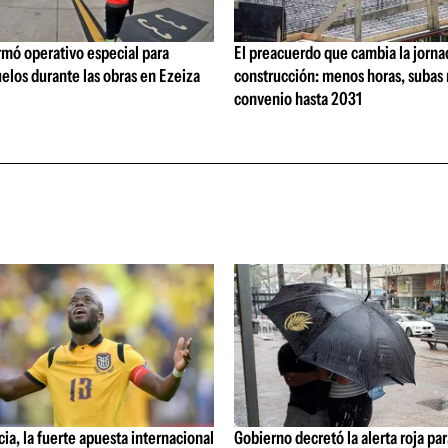
rmó operativo especial para
El preacuerdo que cambia la jorna
elos durante las obras en Ezeiza
construcción: menos horas, subas 
convenio hasta 2031
ia, la fuerte apuesta internacional
Gobierno decretó la alerta roja par