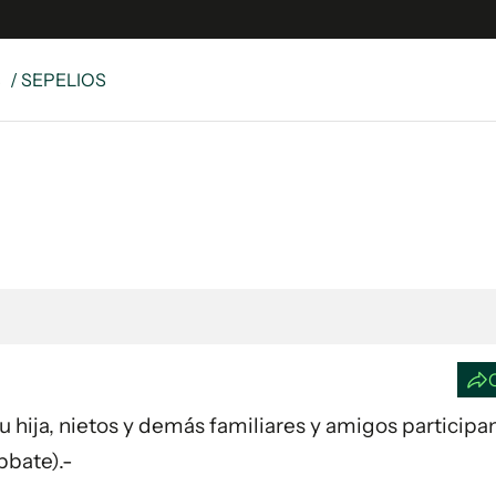
S
/ SEPELIOS
e
S
n
es
Siguenos en:
 y Legales
es especiales
ciones
ters
ina
 Su hija, nietos y demás familiares y amigos participa
 Unidos
bbate).-