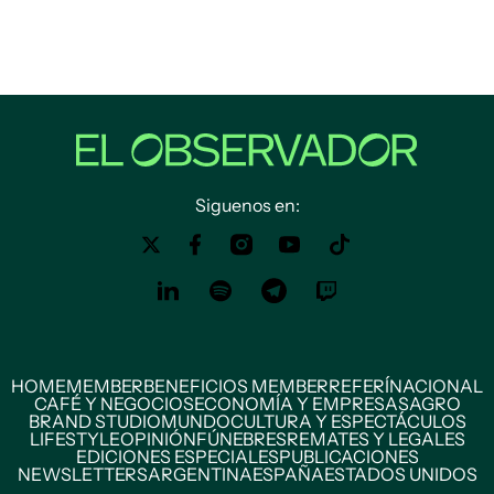
Siguenos en:
HOME
MEMBER
BENEFICIOS MEMBER
REFERÍ
NACIONAL
CAFÉ Y NEGOCIOS
ECONOMÍA Y EMPRESAS
AGRO
BRAND STUDIO
MUNDO
CULTURA Y ESPECTÁCULOS
LIFESTYLE
OPINIÓN
FÚNEBRES
REMATES Y LEGALES
EDICIONES ESPECIALES
PUBLICACIONES
NEWSLETTERS
ARGENTINA
ESPAÑA
ESTADOS UNIDOS