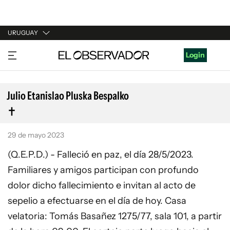
URUGUAY
URUGUAY
Login
ARGENTINA
ESPAÑA
Julio Etanislao Pluska Bespalko
ESTADOS UNIDOS
29 de mayo 2023
(Q.E.P.D.) - Falleció en paz, el día 28/5/2023.
Familiares y amigos participan con profundo
dolor dicho fallecimiento e invitan al acto de
sepelio a efectuarse en el día de hoy. Casa
velatoria: Tomás Basañez 1275/77, sala 101, a partir