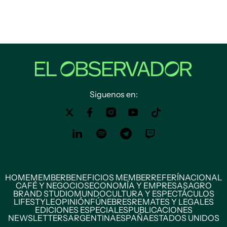
Siguenos en:
HOME
MEMBER
BENEFICIOS MEMBER
REFERÍ
NACIONAL
CAFÉ Y NEGOCIOS
ECONOMÍA Y EMPRESAS
AGRO
BRAND STUDIO
MUNDO
CULTURA Y ESPECTÁCULOS
LIFESTYLE
OPINIÓN
FÚNEBRES
REMATES Y LEGALES
EDICIONES ESPECIALES
PUBLICACIONES
NEWSLETTERS
ARGENTINA
ESPAÑA
ESTADOS UNIDOS