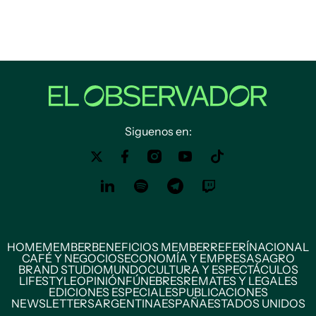
Siguenos en:
HOME
MEMBER
BENEFICIOS MEMBER
REFERÍ
NACIONAL
CAFÉ Y NEGOCIOS
ECONOMÍA Y EMPRESAS
AGRO
BRAND STUDIO
MUNDO
CULTURA Y ESPECTÁCULOS
LIFESTYLE
OPINIÓN
FÚNEBRES
REMATES Y LEGALES
EDICIONES ESPECIALES
PUBLICACIONES
NEWSLETTERS
ARGENTINA
ESPAÑA
ESTADOS UNIDOS