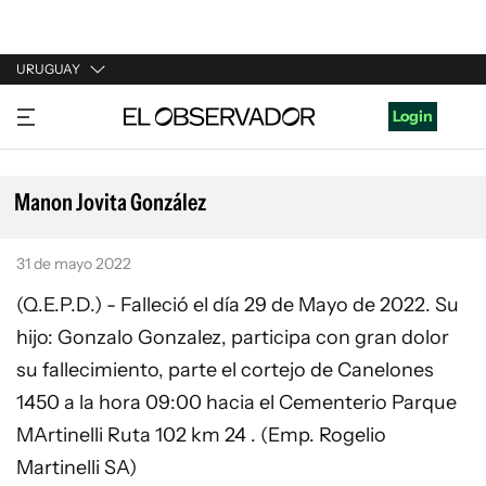
URUGUAY
URUGUAY
Login
ARGENTINA
ESPAÑA
Manon Jovita González
ESTADOS UNIDOS
31 de mayo 2022
(Q.E.P.D.) - Falleció el día 29 de Mayo de 2022. Su
hijo: Gonzalo Gonzalez, participa con gran dolor
su fallecimiento, parte el cortejo de Canelones
1450 a la hora 09:00 hacia el Cementerio Parque
MArtinelli Ruta 102 km 24 . (Emp. Rogelio
Martinelli SA)