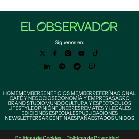
Siguenos en:
HOME
MEMBER
BENEFICIOS MEMBER
REFERÍ
NACIONAL
CAFÉ Y NEGOCIOS
ECONOMÍA Y EMPRESAS
AGRO
BRAND STUDIO
MUNDO
CULTURA Y ESPECTÁCULOS
LIFESTYLE
OPINIÓN
FÚNEBRES
REMATES Y LEGALES
EDICIONES ESPECIALES
PUBLICACIONES
NEWSLETTERS
ARGENTINA
ESPAÑA
ESTADOS UNIDOS
Políticas de Cookies
Políticas de Privacidad