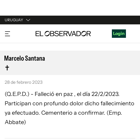
URUGUAY
URUGUAY
Login
ARGENTINA
ESPAÑA
Marcelo Santana
ESTADOS UNIDOS
28 de febrero 2023
(Q.E.P.D.) - Falleció en paz , el día 22/2/2023.
Participan con profundo dolor dicho fallecimiento
ya efectuado. Cementerio a confirmar. (Emp.
Abbate)