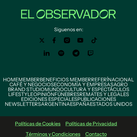
Siguenos en:
HOME
MEMBER
BENEFICIOS MEMBER
REFERÍ
NACIONAL
CAFÉ Y NEGOCIOS
ECONOMÍA Y EMPRESAS
AGRO
BRAND STUDIO
MUNDO
CULTURA Y ESPECTÁCULOS
LIFESTYLE
OPINIÓN
FÚNEBRES
REMATES Y LEGALES
EDICIONES ESPECIALES
PUBLICACIONES
NEWSLETTERS
ARGENTINA
ESPAÑA
ESTADOS UNIDOS
Políticas de Cookies
Políticas de Privacidad
Términos y Condiciones
Contacto