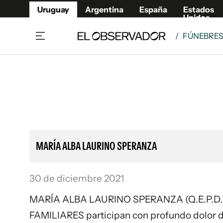
Uruguay
Argentina
España
Estados
Unidos
/
FÚNEBRE
Home
Lifestyl
Member
Opinió
Beneficios Member
Fúnebr
Referí
Remates
9°C
Domingo:
Ahora en:
Montevideo
Nacional
Mín
9°
Máx
11°
Edicion
Nubes
Café y Negocios
Publica
MARÍA ALBA LAURINO SPERANZA
Economía y Empresas
Newslet
Agro
Argent
30 de diciembre 2021
Brand Studio
España
Mundo
Estados
MARÍA ALBA LAURINO SPERANZA (Q.E.P.D.) - F
Cultura y Espectáculos
FAMILIARES participan con profundo dolor di