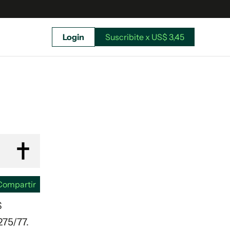
Login
Suscribite x US$ 3,45
uscríbete ahora a El Observador y elegí hasta
donde llegar.
Compartir
S
275/77.
Suscribite x US$ 3,45