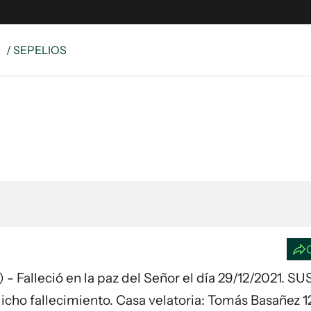
S
/ SEPELIOS
e
S
n
es
Siguenos en:
 y Legales
es especiales
ciones
ters
ina
 Unidos
alleció en la paz del Señor el día 29/12/2021. SU
cho fallecimiento. Casa velatoria: Tomás Basañez 1