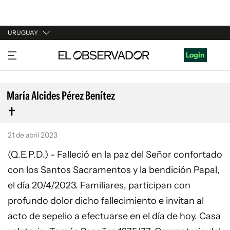
URUGUAY
URUGUAY
Login
ARGENTINA
ESPAÑA
María Alcides Pérez Benítez
ESTADOS UNIDOS
21 de abril 2023
(Q.E.P.D.) - Falleció en la paz del Señor confortado
con los Santos Sacramentos y la bendición Papal,
el día 20/4/2023. Familiares, participan con
profundo dolor dicho fallecimiento e invitan al
acto de sepelio a efectuarse en el día de hoy. Casa