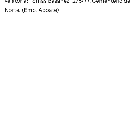
velatoria: Tomás Basañez 1275/77. Cementerio del
Norte. (Emp. Abbate)