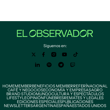
Siguenos en:
HOME
MEMBER
BENEFICIOS MEMBER
REFERÍ
NACIONAL
CAFÉ Y NEGOCIOS
ECONOMÍA Y EMPRESAS
AGRO
BRAND STUDIO
MUNDO
CULTURA Y ESPECTÁCULOS
LIFESTYLE
OPINIÓN
FÚNEBRES
REMATES Y LEGALES
EDICIONES ESPECIALES
PUBLICACIONES
NEWSLETTERS
ARGENTINA
ESPAÑA
ESTADOS UNIDOS