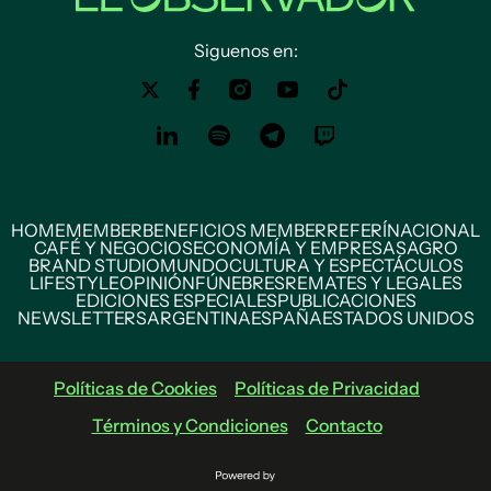
Siguenos en:
HOME
MEMBER
BENEFICIOS MEMBER
REFERÍ
NACIONAL
CAFÉ Y NEGOCIOS
ECONOMÍA Y EMPRESAS
AGRO
BRAND STUDIO
MUNDO
CULTURA Y ESPECTÁCULOS
LIFESTYLE
OPINIÓN
FÚNEBRES
REMATES Y LEGALES
EDICIONES ESPECIALES
PUBLICACIONES
NEWSLETTERS
ARGENTINA
ESPAÑA
ESTADOS UNIDOS
Políticas de Cookies
Políticas de Privacidad
Términos y Condiciones
Contacto