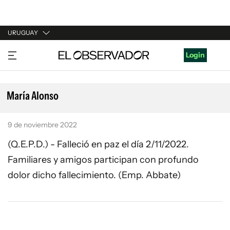
URUGUAY
URUGUAY
Login
ARGENTINA
ESPAÑA
María Alonso
ESTADOS UNIDOS
9 de noviembre 2022
(Q.E.P.D.) - Falleció en paz el día 2/11/2022.
Familiares y amigos participan con profundo
dolor dicho fallecimiento. (Emp. Abbate)