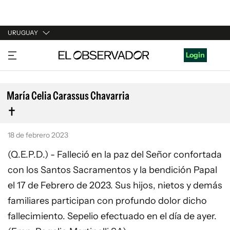
URUGUAY
URUGUAY
Login
ARGENTINA
ESPAÑA
María Celia Carassus Chavarria
ESTADOS UNIDOS
18 de febrero 2023
(Q.E.P.D.) - Falleció en la paz del Señor confortada
con los Santos Sacramentos y la bendición Papal
el 17 de Febrero de 2023. Sus hijos, nietos y demás
familiares participan con profundo dolor dicho
fallecimiento. Sepelio efectuado en el día de ayer.