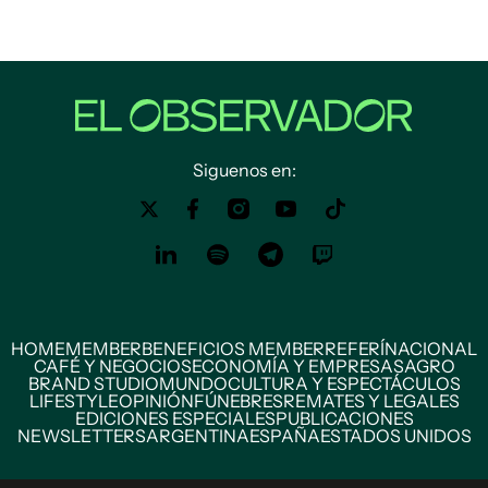
Siguenos en:
HOME
MEMBER
BENEFICIOS MEMBER
REFERÍ
NACIONAL
CAFÉ Y NEGOCIOS
ECONOMÍA Y EMPRESAS
AGRO
BRAND STUDIO
MUNDO
CULTURA Y ESPECTÁCULOS
LIFESTYLE
OPINIÓN
FÚNEBRES
REMATES Y LEGALES
EDICIONES ESPECIALES
PUBLICACIONES
NEWSLETTERS
ARGENTINA
ESPAÑA
ESTADOS UNIDOS