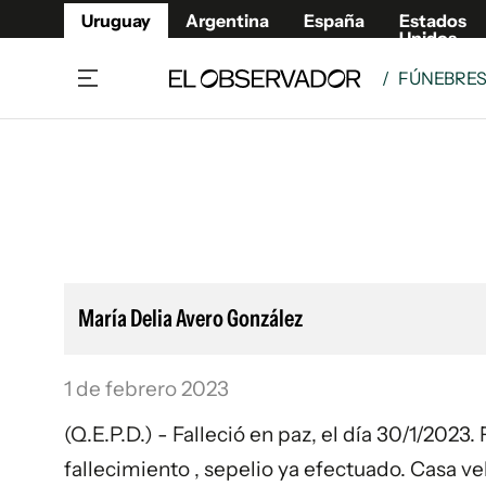
Uruguay
Argentina
España
Estados
Unidos
/
FÚNEBRE
Home
Lifestyl
Member
Opinió
Beneficios Member
Fúnebr
Referí
Remates
12°C
Viernes:
Ahora en:
Montevideo
Nacional
Mín
10°
Máx
12°
Edicion
Nubes
Café y Negocios
Publica
María Delia Avero González
Economía y Empresas
Newslet
Agro
Argent
1 de febrero 2023
Brand Studio
España
Mundo
Estados
(Q.E.P.D.) - Falleció en paz, el día 30/1/202
Cultura y Espectáculos
fallecimiento , sepelio ya efectuado. Casa v