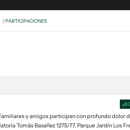
S
/ PARTICIPACIONES
e
S
n
es
Siguenos en:
 y Legales
es especiales
ciones
ters
ina
 Unidos
3. Familiares y amigos participan con profundo dolor 
elatoria Tomás Basañez 1275/77, Parque Jardín Los F