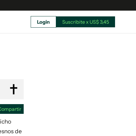
Login
Suscribite x US$ 3,45
uscríbete ahora a El Observador y elegí hasta
donde llegar.
Compartir
dicho
resnos de
Suscribite x US$ 3,45