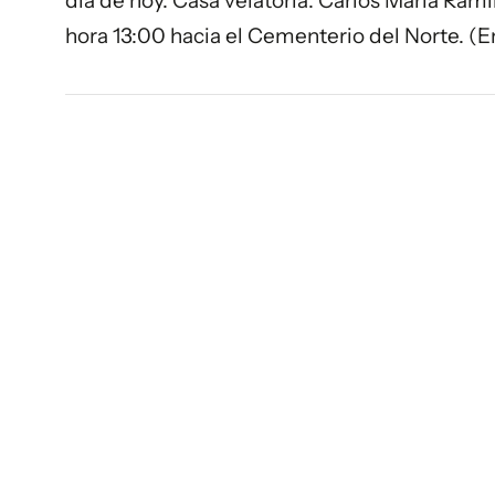
día de hoy. Casa velatoria: Carlos María Ramírez
hora 13:00 hacia el Cementerio del Norte. (