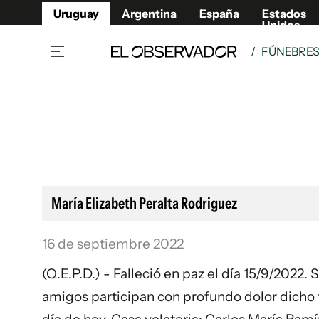
Uruguay
Argentina
España
Estados
Unidos
/
FÚNEBRE
Home
Lifestyl
Member
Opinió
Beneficios Member
Fúnebr
Referí
Remates
12°C
Viernes:
Ahora en:
Montevideo
Nacional
Mín
8°
Máx
12°
Edicion
Nubes
Café y Negocios
Publica
María Elizabeth Peralta Rodriguez
Economía y Empresas
Newslet
Agro
Argent
16 de septiembre 2022
Brand Studio
España
(Q.E.P.D.) - Falleció en paz el día 15/9/2022.
Mundo
Estados
amigos participan con profundo dolor dicho fa
Cultura y Espectáculos