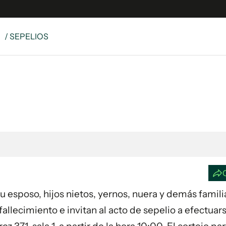
S
/ SEPELIOS
e
S
n
es
Siguenos en:
 y Legales
es especiales
ciones
ters
ina
 Su esposo, hijos nietos, yernos, nuera y demás famili
 Unidos
llecimiento e invitan al acto de sepelio a efectuars