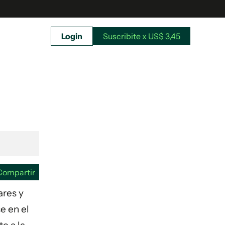
Login
Suscribite x US$ 3,45
uscríbete ahora a El Observador y elegí hasta
donde llegar.
Compartir
ares y
e en el
Suscribite x US$ 3,45