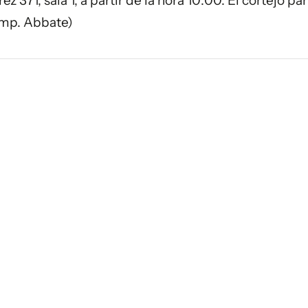
 371, sala 1, a partir de la hora 10:00. El cortejo par
Emp. Abbate)