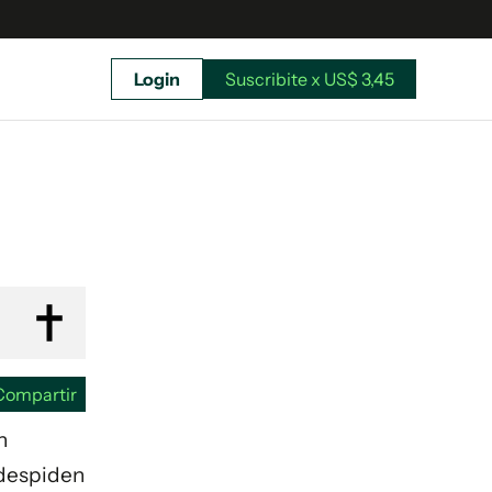
Login
Suscribite x US$ 3,45
uscríbete ahora a El Observador y elegí hasta
donde llegar.
Compartir
n
 despiden
Suscribite x US$ 3,45