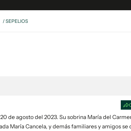
S
/ SEPELIOS
e
S
n
es
Siguenos en:
 y Legales
es especiales
ciones
ters
ina
 Unidos
día 20 de agosto del 2023. Su sobrina María del Carme
ñada María Cancela, y demás familiares y amigos se