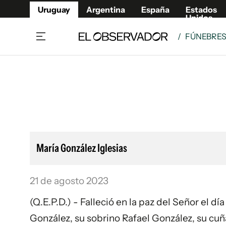
Uruguay
Argentina
España
Estados
Unidos
/
FÚNEBRE
Home
Lifestyl
Member
Opinió
Beneficios Member
Fúnebr
Referí
Remates
11°C
Viernes:
Ahora en:
Montevideo
Nacional
Mín
9°
Máx
11°
Edicion
Nubes
Café y Negocios
Publica
María González Iglesias
Economía y Empresas
Newslet
Agro
Argent
21 de agosto 2023
Brand Studio
España
Mundo
Estados
(Q.E.P.D.) - Falleció en la paz del Señor el 
Cultura y Espectáculos
González, su sobrino Rafael González, su cu