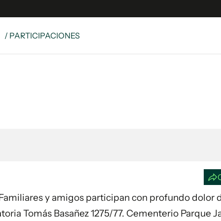
S
/ PARTICIPACIONES
e
S
n
es
Siguenos en:
 y Legales
es especiales
ciones
ters
ina
 Unidos
3. Familiares y amigos participan con profundo dolor 
latoria Tomás Basañez 1275/77. Cementerio Parque J