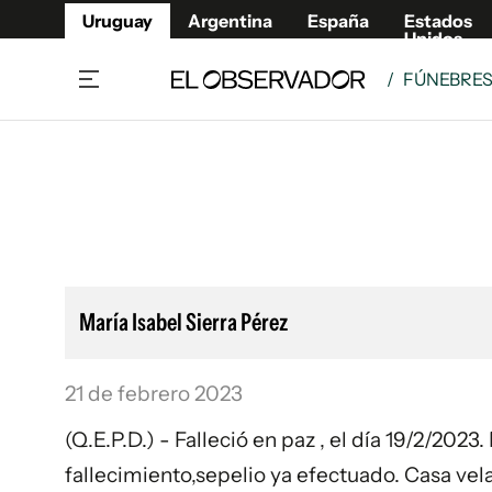
Uruguay
Argentina
España
Estados
Unidos
/
FÚNEBRE
Home
Lifestyl
Member
Opinió
Beneficios Member
Fúnebr
Referí
Remates
10°C
Sábado:
Ahora en:
Montevideo
Nacional
Mín
7°
Máx
Edicion
11°
Lluvia Ligera
Café y Negocios
Publica
María Isabel Sierra Pérez
Economía y Empresas
Newslet
Agro
Argent
21 de febrero 2023
Brand Studio
España
Mundo
Estados
(Q.E.P.D.) - Falleció en paz , el día 19/2/202
Cultura y Espectáculos
fallecimiento,sepelio ya efectuado. Casa ve