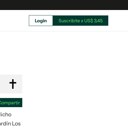
Login
Suscribite x US$ 3,45
uscríbete ahora a El Observador y elegí hasta
donde llegar.
Compartir
dicho
ardín Los
Suscribite x US$ 3,45