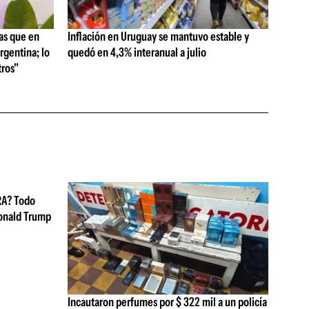
as que en
Inflación en Uruguay se mantuvo estable y
rgentina; lo
quedó en 4,3% interanual a julio
ros"
RA? Todo
Donald Trump
Incautaron perfumes por $ 322 mil a un policía