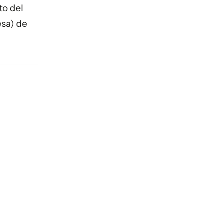
to del
esa) de