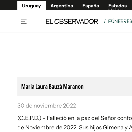
Uruguay
Argentina
España
Estados
Unidos
/
FÚNEBRE
Home
Lifestyl
Member
Opinió
Beneficios Member
Fúnebr
Referí
Remates
12°C
Sábado:
Ahora en:
Montevideo
Nacional
Mín
8°
Máx
Edicion
11°
Cielo Claro
Café y Negocios
Publica
María Laura Bauzá Maranon
Economía y Empresas
Newslet
Agro
Argent
30 de noviembre 2022
Brand Studio
España
Mundo
Estados
(Q.E.P.D.) - Falleció en la paz del Señor con
Cultura y Espectáculos
de Noviembre de 2022. Sus hijos Gimena y A