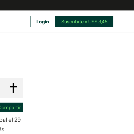
Login
Suscribite x US$ 3,45
uscríbete ahora a El Observador y elegí hasta
donde llegar.
Compartir
pal el 29
ás
Suscribite x US$ 3,45