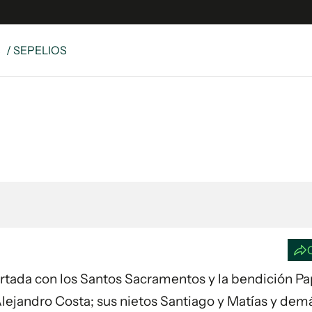
S
/ SEPELIOS
e
S
n
es
Siguenos en:
 y Legales
es especiales
ciones
ters
ina
 Unidos
fortada con los Santos Sacramentos y la bendición Pa
lejandro Costa; sus nietos Santiago y Matías y dem