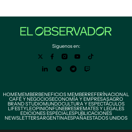
Siguenos en:
HOME
MEMBER
BENEFICIOS MEMBER
REFERÍ
NACIONAL
CAFÉ Y NEGOCIOS
ECONOMÍA Y EMPRESAS
AGRO
BRAND STUDIO
MUNDO
CULTURA Y ESPECTÁCULOS
LIFESTYLE
OPINIÓN
FÚNEBRES
REMATES Y LEGALES
EDICIONES ESPECIALES
PUBLICACIONES
NEWSLETTERS
ARGENTINA
ESPAÑA
ESTADOS UNIDOS