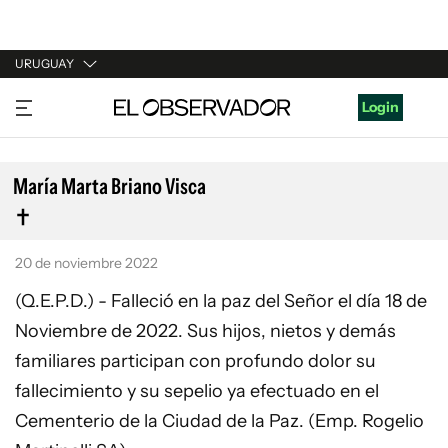
URUGUAY
URUGUAY
Login
ARGENTINA
ESPAÑA
María Marta Briano Visca
ESTADOS UNIDOS
20 de noviembre 2022
(Q.E.P.D.) - Falleció en la paz del Señor el día 18 de
Noviembre de 2022. Sus hijos, nietos y demás
familiares participan con profundo dolor su
fallecimiento y su sepelio ya efectuado en el
Cementerio de la Ciudad de la Paz. (Emp. Rogelio