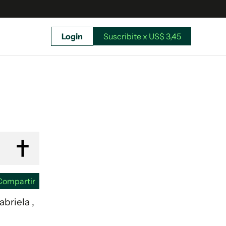
Login
Suscribite x US$ 3,45
uscríbete ahora a El Observador y elegí hasta
donde llegar.
Compartir
abriela ,
Suscribite x US$ 3,45