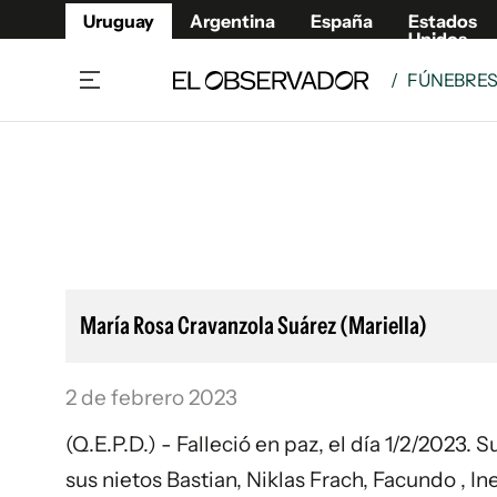
Uruguay
Argentina
España
Estados
Unidos
/
FÚNEBRE
Home
Lifestyl
Member
Opinió
Beneficios Member
Fúnebr
Referí
Remates
13°C
Viernes:
Ahora en:
Montevideo
Nacional
Mín
9°
Máx
Edicion
12°
Lluvia Ligera
Café y Negocios
Publica
María Rosa Cravanzola Suárez (Mariella)
Economía y Empresas
Newslet
Agro
Argent
2 de febrero 2023
Brand Studio
España
Mundo
Estados
(Q.E.P.D.) - Falleció en paz, el día 1/2/2023. 
Cultura y Espectáculos
sus nietos Bastian, Niklas Frach, Facundo , In