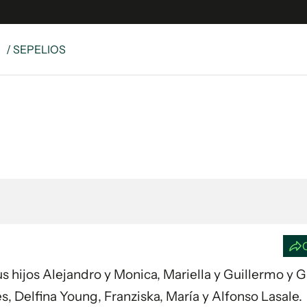
S
/ SEPELIOS
e
S
n
es
Siguenos en:
 y Legales
es especiales
ciones
ters
ina
 Unidos
Sus hijos Alejandro y Monica, Mariella y Guillermo y G
es, Delfina Young, Franziska, María y Alfonso Lasale.