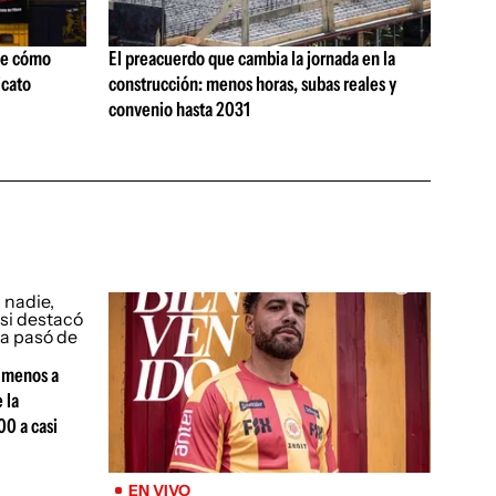
ne cómo
El preacuerdo que cambia la jornada en la
icato
construcción: menos horas, subas reales y
convenio hasta 2031
, menos a
 la
00 a casi
EN VIVO