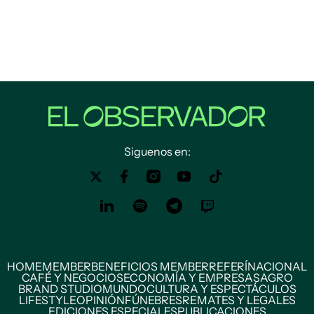
Siguenos en:
HOME
MEMBER
BENEFICIOS MEMBER
REFERÍ
NACIONAL
CAFÉ Y NEGOCIOS
ECONOMÍA Y EMPRESAS
AGRO
BRAND STUDIO
MUNDO
CULTURA Y ESPECTÁCULOS
LIFESTYLE
OPINIÓN
FÚNEBRES
REMATES Y LEGALES
EDICIONES ESPECIALES
PUBLICACIONES