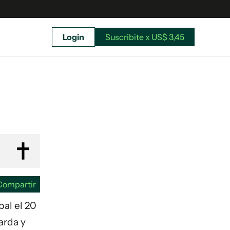
Login
Suscribite x US$ 3,45
uscríbete ahora a El Observador y elegí hasta
donde llegar.
Compartir
pal el 20
arda y
Suscribite x US$ 3,45