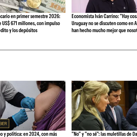
cario en primer semestre 2026:
Economista Iván Carrino: "Hay cos
e US$ 671 millones, con impulso
Uruguay no se discuten como en A
édito y los depósitos
han hecho mucho mejor que nosot
 y política: en 2024, con más
"No" y "no sé": las muletillas de D