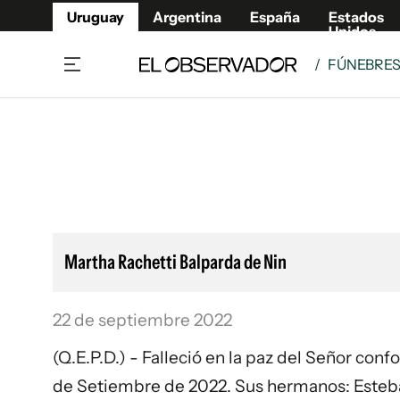
Uruguay
Argentina
España
Estados
Unidos
/
FÚNEBRE
Home
Lifestyl
Member
Opinió
Beneficios Member
Fúnebr
Referí
Remates
8°C
Domingo:
Ahora en:
Montevideo
Nacional
Mín
9°
Máx
11°
Edicion
Nubes
Café y Negocios
Publica
Martha Rachetti Balparda de Nin
Economía y Empresas
Newslet
Agro
Argent
22 de septiembre 2022
Brand Studio
España
Mundo
Estados
(Q.E.P.D.) - Falleció en la paz del Señor con
Cultura y Espectáculos
de Setiembre de 2022. Sus hermanos: Esteban