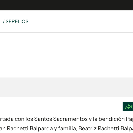
S
/ SEPELIOS
e
S
n
es
Siguenos en:
 y Legales
es especiales
ciones
ters
ina
 Unidos
fortada con los Santos Sacramentos y la bendición Pa
 Rachetti Balparda y familia, Beatriz Rachetti Balp