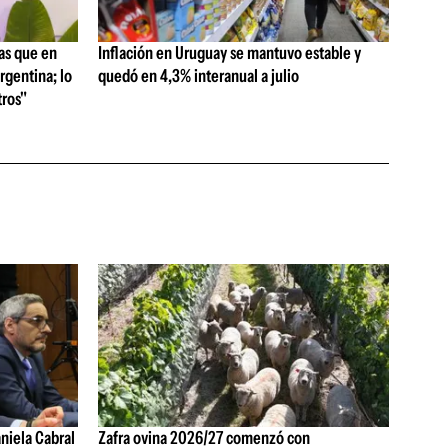
as que en
Inflación en Uruguay se mantuvo estable y
rgentina; lo
quedó en 4,3% interanual a julio
ros"
aniela Cabral
Zafra ovina 2026/27 comenzó con