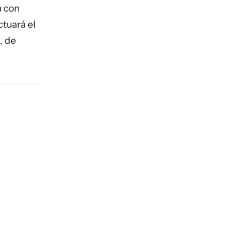
n con
ctuará el
, de