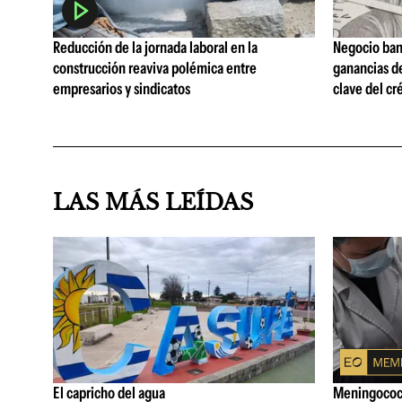
Reducción de la jornada laboral en la
Negocio ban
construcción reaviva polémica entre
ganancias d
empresarios y sindicatos
clave del cr
LAS MÁS LEÍDAS
El capricho del agua
Meningococo