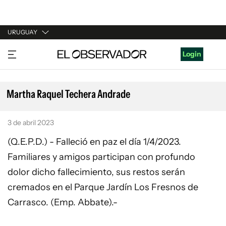
URUGUAY
URUGUAY
Login
ARGENTINA
ESPAÑA
Martha Raquel Techera Andrade
ESTADOS UNIDOS
3 de abril 2023
(Q.E.P.D.) - Falleció en paz el día 1/4/2023.
Familiares y amigos participan con profundo
dolor dicho fallecimiento, sus restos serán
cremados en el Parque Jardín Los Fresnos de
Carrasco. (Emp. Abbate).-