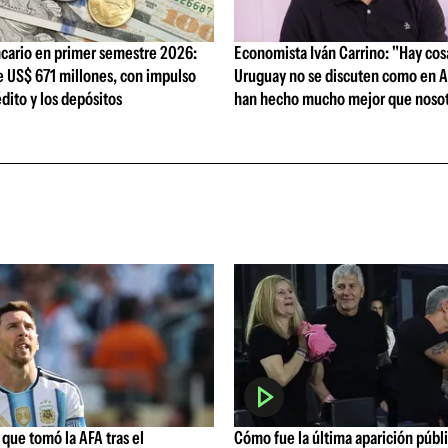
cario en primer semestre 2026:
Economista Iván Carrino: "Hay cos
e US$ 671 millones, con impulso
Uruguay no se discuten como en A
édito y los depósitos
han hecho mucho mejor que nosot
que tomó la AFA tras el
Cómo fue la última aparición públ