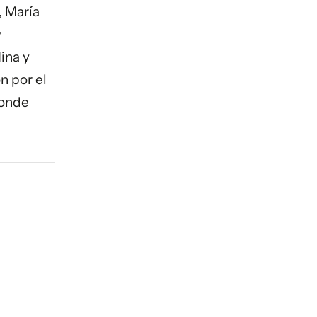
, María
y
ina y
n por el
donde