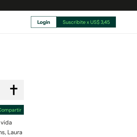
Login
Suscribite x US$ 3,45
uscríbete ahora a El Observador y elegí hasta
donde llegar.
Compartir
 vida
ns, Laura
Suscribite x US$ 3,45