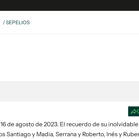
S
/ SEPELIOS
e
S
n
es
Siguenos en:
 y Legales
es especiales
ciones
ters
ina
 Unidos
ía 16 de agosto de 2023. El recuerdo de su inolvidable
os Santiago y Madia, Serrana y Roberto, Inés y Rube