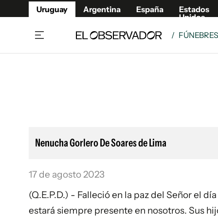
Uruguay
Argentina
España
Estados
Unidos
/
FÚNEBRE
Home
Lifestyl
Member
Opinió
Beneficios Member
Fúnebr
Referí
Remates
12°C
Domingo:
Ahora en:
Montevideo
Nacional
Mín
10°
Máx
13°
Edicion
Nubes
Café y Negocios
Publica
Nenucha Gorlero De Soares de Lima
Economía y Empresas
Newslet
Agro
Argent
17 de agosto 2023
Brand Studio
España
Mundo
Estados
(Q.E.P.D.) - Falleció en la paz del Señor el d
Cultura y Espectáculos
estará siempre presente en nosotros. Sus hij