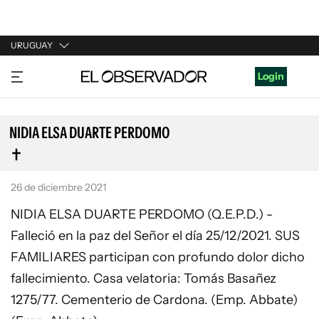
URUGUAY
URUGUAY
Login
ARGENTINA
ESPAÑA
NIDIA ELSA DUARTE PERDOMO
ESTADOS UNIDOS
26 de diciembre 2021
NIDIA ELSA DUARTE PERDOMO (Q.E.P.D.) -
Falleció en la paz del Señor el día 25/12/2021. SUS
FAMILIARES participan con profundo dolor dicho
fallecimiento. Casa velatoria: Tomás Basañez
1275/77. Cementerio de Cardona. (Emp. Abbate)