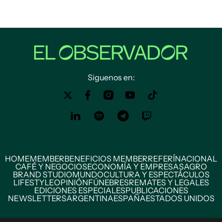
Siguenos en:
HOME
MEMBER
BENEFICIOS MEMBER
REFERÍ
NACIONAL
CAFÉ Y NEGOCIOS
ECONOMÍA Y EMPRESAS
AGRO
BRAND STUDIO
MUNDO
CULTURA Y ESPECTÁCULOS
LIFESTYLE
OPINIÓN
FÚNEBRES
REMATES Y LEGALES
EDICIONES ESPECIALES
PUBLICACIONES
NEWSLETTERS
ARGENTINA
ESPAÑA
ESTADOS UNIDOS