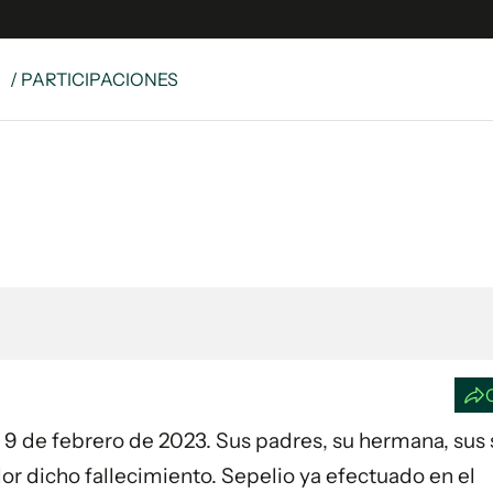
S
/ PARTICIPACIONES
e
S
n
es
Siguenos en:
 y Legales
es especiales
ciones
ters
ina
 Unidos
día 9 de febrero de 2023. Sus padres, su hermana, sus
r dicho fallecimiento. Sepelio ya efectuado en el