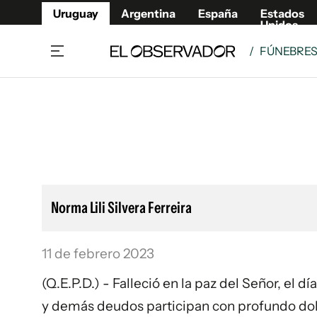
Uruguay
Argentina
España
Estados
Unidos
/
FÚNEBRE
Home
Lifestyl
Member
Opinió
Beneficios Member
Fúnebr
Referí
Remates
10°C
Sábado:
Ahora en:
Montevideo
Nacional
Mín
7°
Máx
Edicion
11°
Lluvia Ligera
Café y Negocios
Publica
Norma Lili Silvera Ferreira
Economía y Empresas
Newslet
Agro
Argent
11 de febrero 2023
Brand Studio
España
Mundo
Estados
(Q.E.P.D.) - Falleció en la paz del Señor, el 
Cultura y Espectáculos
y demás deudos participan con profundo dolo