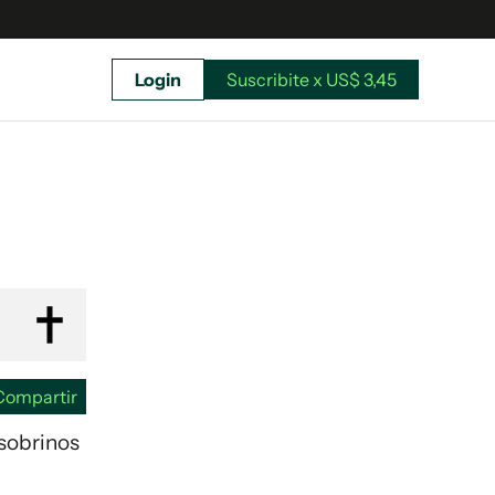
Login
Suscribite x US$ 3,45
uscríbete ahora a El Observador y elegí hasta
donde llegar.
Compartir
 sobrinos
Suscribite x US$ 3,45