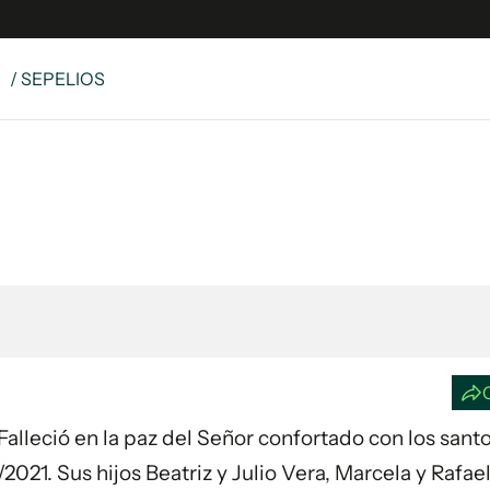
S
/ SEPELIOS
e
S
n
es
Siguenos en:
 y Legales
es especiales
ciones
ters
ina
 Unidos
leció en la paz del Señor confortado con los sant
2021. Sus hijos Beatriz y Julio Vera, Marcela y Rafael