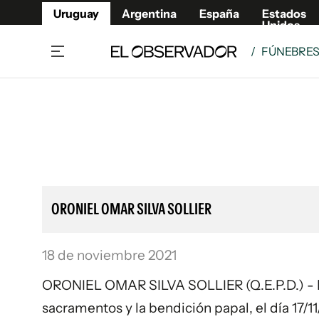
Uruguay
Argentina
España
Estados
Unidos
/
FÚNEBRE
Home
Lifestyl
Member
Opinió
Beneficios Member
Fúnebr
Referí
Remates
8°C
Lunes:
Ahora en:
Montevideo
Nacional
Mín
8°
Máx
Edicion
9°
Cielo Claro
Café y Negocios
Publica
ORONIEL OMAR SILVA SOLLIER
Economía y Empresas
Newslet
Agro
Argent
18 de noviembre 2021
Brand Studio
España
Mundo
Estados
ORONIEL OMAR SILVA SOLLIER (Q.E.P.D.) - Fal
Cultura y Espectáculos
sacramentos y la bendición papal, el día 17/11/