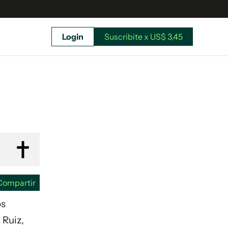
Login
Suscribite x US$ 3,45
uscríbete ahora a El Observador y elegí hasta
donde llegar.
Compartir
os
 Ruiz,
Suscribite x US$ 3,45