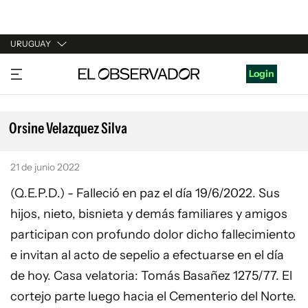
URUGUAY
URUGUAY
Login
ARGENTINA
ESPAÑA
Orsine Velazquez Silva
ESTADOS UNIDOS
21 de junio 2022
(Q.E.P.D.) - Falleció en paz el día 19/6/2022. Sus
hijos, nieto, bisnieta y demás familiares y amigos
participan con profundo dolor dicho fallecimiento
e invitan al acto de sepelio a efectuarse en el día
de hoy. Casa velatoria: Tomás Basañez 1275/77. El
cortejo parte luego hacia el Cementerio del Norte.