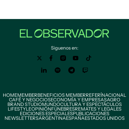
Siguenos en:
HOME
MEMBER
BENEFICIOS MEMBER
REFERÍ
NACIONAL
CAFÉ Y NEGOCIOS
ECONOMÍA Y EMPRESAS
AGRO
BRAND STUDIO
MUNDO
CULTURA Y ESPECTÁCULOS
LIFESTYLE
OPINIÓN
FÚNEBRES
REMATES Y LEGALES
EDICIONES ESPECIALES
PUBLICACIONES
NEWSLETTERS
ARGENTINA
ESPAÑA
ESTADOS UNIDOS