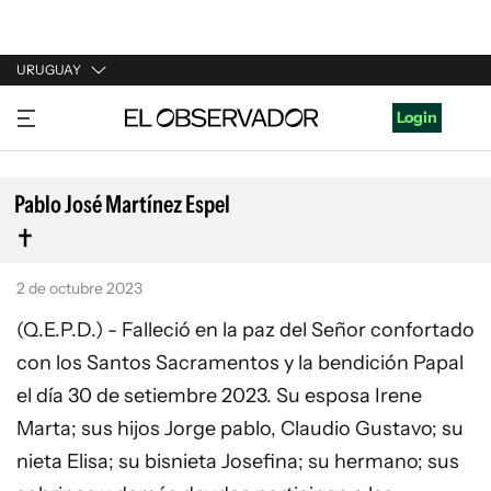
URUGUAY
URUGUAY
Login
ARGENTINA
ESPAÑA
Pablo José Martínez Espel
ESTADOS UNIDOS
2 de octubre 2023
(Q.E.P.D.) - Falleció en la paz del Señor confortado
con los Santos Sacramentos y la bendición Papal
el día 30 de setiembre 2023. Su esposa Irene
Marta; sus hijos Jorge pablo, Claudio Gustavo; su
nieta Elisa; su bisnieta Josefina; su hermano; sus