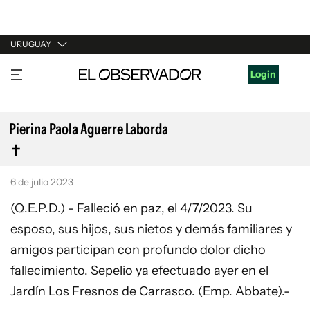
URUGUAY
URUGUAY
Login
ARGENTINA
ESPAÑA
Pierina Paola Aguerre Laborda
ESTADOS UNIDOS
6 de julio 2023
(Q.E.P.D.) - Falleció en paz, el 4/7/2023. Su
esposo, sus hijos, sus nietos y demás familiares y
amigos participan con profundo dolor dicho
fallecimiento. Sepelio ya efectuado ayer en el
Jardín Los Fresnos de Carrasco. (Emp. Abbate).-