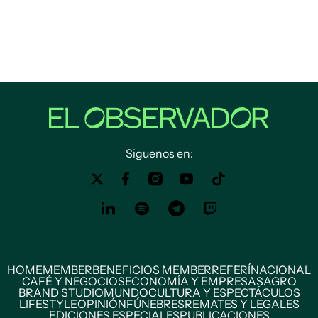
Siguenos en:
HOME
MEMBER
BENEFICIOS MEMBER
REFERÍ
NACIONAL
CAFÉ Y NEGOCIOS
ECONOMÍA Y EMPRESAS
AGRO
BRAND STUDIO
MUNDO
CULTURA Y ESPECTÁCULOS
LIFESTYLE
OPINIÓN
FÚNEBRES
REMATES Y LEGALES
EDICIONES ESPECIALES
PUBLICACIONES