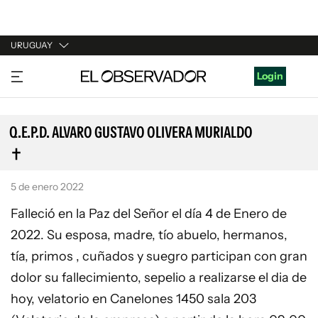
URUGUAY
URUGUAY
Login
ARGENTINA
ESPAÑA
Q.E.P.D. ALVARO GUSTAVO OLIVERA MURIALDO
ESTADOS UNIDOS
5 de enero 2022
Falleció en la Paz del Señor el día 4 de Enero de
2022. Su esposa, madre, tío abuelo, hermanos,
tía, primos , cuñados y suegro participan con gran
dolor su fallecimiento, sepelio a realizarse el dia de
hoy, velatorio en Canelones 1450 sala 203