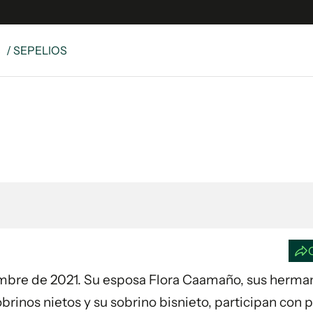
S
/ SEPELIOS
e
S
n
es
Siguenos en:
 y Legales
es especiales
ciones
ters
ina
 Unidos
iembre de 2021. Su esposa Flora Caamaño, sus herman
obrinos nietos y su sobrino bisnieto, participan con