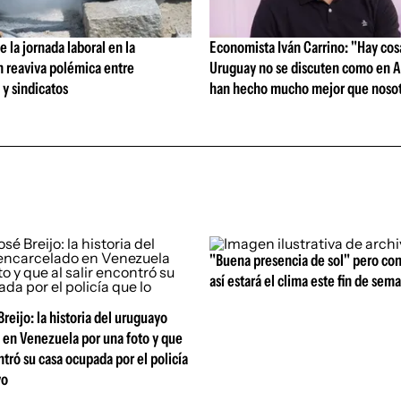
 la jornada laboral en la
Economista Iván Carrino: "Hay cos
n reaviva polémica entre
Uruguay no se discuten como en A
y sindicatos
han hecho mucho mejor que nosot
"Buena presencia de sol" pero con
así estará el clima este fin de sem
reijo: la historia del uruguayo
 en Venezuela por una foto y que
ontró su casa ocupada por el policía
vo