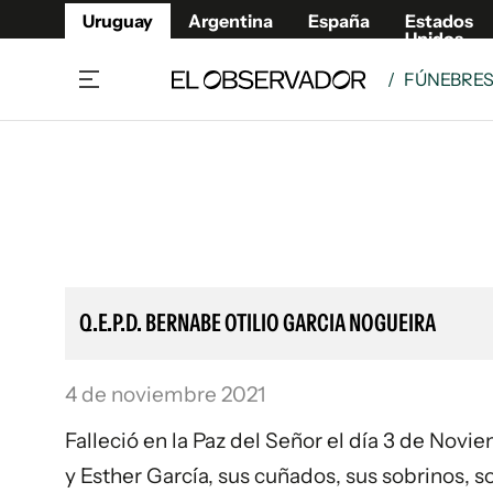
Uruguay
Argentina
España
Estados
Unidos
/
FÚNEBRE
Home
Lifestyl
Member
Opinió
Beneficios Member
Fúnebr
Referí
Remates
13°C
Sábado:
Ahora en:
Montevideo
Nacional
Mín
8°
Máx
Edicion
11°
Cielo Claro
Café y Negocios
Publica
Q.E.P.D. BERNABE OTILIO GARCIA NOGUEIRA
Economía y Empresas
Newslet
Agro
Argent
4 de noviembre 2021
Brand Studio
España
Mundo
Estados
Falleció en la Paz del Señor el día 3 de Nov
Cultura y Espectáculos
y Esther García, sus cuñados, sus sobrinos, s