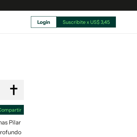
Login
Suscribite x US$ 3,45
uscríbete ahora a El Observador y elegí hasta
donde llegar.
Compartir
as Pilar
 profundo
Suscribite x US$ 3,45