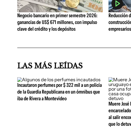
Negocio bancario en primer semestre 2026:
Reducción de
ganancias de US$ 671 millones, con impulso
construcció
clave del crédito y los depósitos
empresarios 
LAS MÁS LEÍDAS
Incautaron perfumes por $ 322 mil a un policía
de la Guardia Republicana en un ómnibus que
iba de Rivera a Montevideo
Muere José B
encarcelado
al salir enc
que lo detu