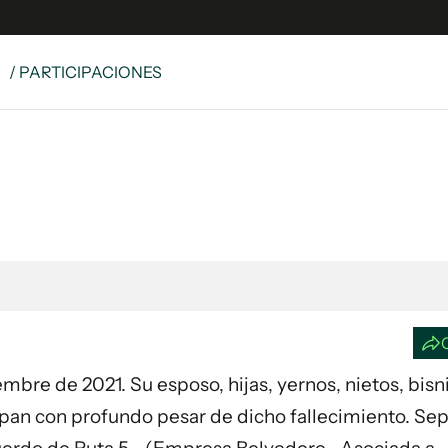
S
/ PARTICIPACIONES
e
S
n
es
Siguenos en:
 y Legales
es especiales
ciones
ters
ina
iembre de 2021. Su esposo, hijas, yernos, nietos, bisn
 Unidos
an con profundo pesar de dicho fallecimiento. Sep