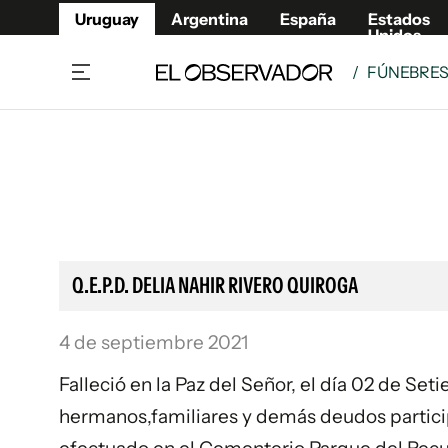
Uruguay
Argentina
España
Estados
Unidos
/
FÚNEBRE
Home
Lifestyl
Member
Opinió
Beneficios Member
Fúnebr
Referí
Remates
9°C
Domingo:
Ahora en:
Montevideo
Nacional
Mín
9°
Máx
Edicion
10°
Cielo Claro
Café y Negocios
Publica
Q.E.P.D. DELIA NAHIR RIVERO QUIROGA
Economía y Empresas
Newslet
Agro
Argent
4 de septiembre 2021
Brand Studio
España
Falleció en la Paz del Señor, el día 02 de Set
Mundo
Estados
hermanos,familiares y demás deudos particip
Cultura y Espectáculos