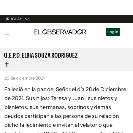
URUGUAY
URUGUAY
Login
ARGENTINA
ESPAÑA
Q.E.P.D. ELBIA SOUZA RODRIGUEZ
ESTADOS UNIDOS
29 de diciembre 2021
Falleció en la paz del Señor el día 28 de Diciembre
de 2021. Sus hijos: Teresa y Juan , sus nietos y
bisnietos, sus hermanas, sobrinos y demás
deudos participan a las persona de su relación
dicho fallecimiento e invitan al velatorio que