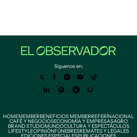
Siguenos en:
HOME
MEMBER
BENEFICIOS MEMBER
REFERÍ
NACIONAL
CAFÉ Y NEGOCIOS
ECONOMÍA Y EMPRESAS
AGRO
BRAND STUDIO
MUNDO
CULTURA Y ESPECTÁCULOS
LIFESTYLE
OPINIÓN
FÚNEBRES
REMATES Y LEGALES
EDICIONES ESPECIALES
PUBLICACIONES