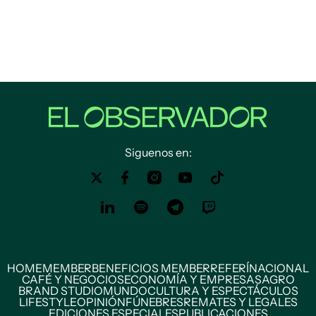
Siguenos en:
HOME
MEMBER
BENEFICIOS MEMBER
REFERÍ
NACIONAL
CAFÉ Y NEGOCIOS
ECONOMÍA Y EMPRESAS
AGRO
BRAND STUDIO
MUNDO
CULTURA Y ESPECTÁCULOS
LIFESTYLE
OPINIÓN
FÚNEBRES
REMATES Y LEGALES
EDICIONES ESPECIALES
PUBLICACIONES