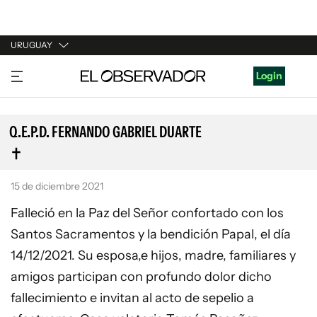
URUGUAY
URUGUAY
Login
ARGENTINA
ESPAÑA
Q.E.P.D. FERNANDO GABRIEL DUARTE
ESTADOS UNIDOS
15 de diciembre 2021
Falleció en la Paz del Señor confortado con los
Santos Sacramentos y la bendición Papal, el día
14/12/2021. Su esposa,e hijos, madre, familiares y
amigos participan con profundo dolor dicho
fallecimiento e invitan al acto de sepelio a