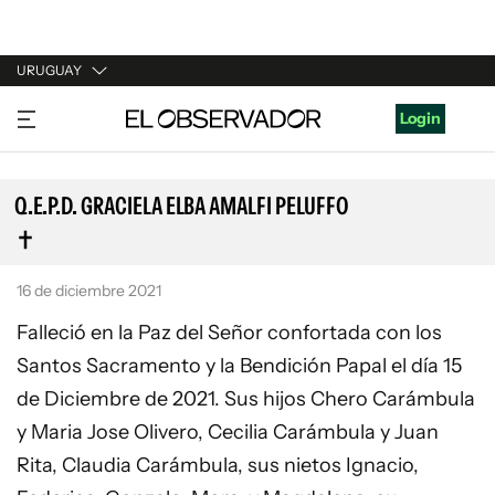
URUGUAY
URUGUAY
Login
ARGENTINA
ESPAÑA
Q.E.P.D. GRACIELA ELBA AMALFI PELUFFO
ESTADOS UNIDOS
16 de diciembre 2021
Falleció en la Paz del Señor confortada con los
Santos Sacramento y la Bendición Papal el día 15
de Diciembre de 2021. Sus hijos Chero Carámbula
y Maria Jose Olivero, Cecilia Carámbula y Juan
Rita, Claudia Carámbula, sus nietos Ignacio,