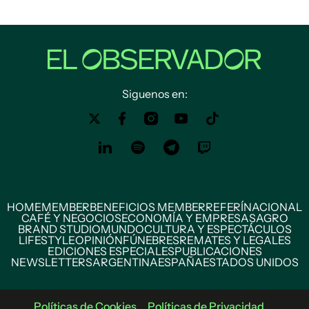
Siguenos en:
HOME
MEMBER
BENEFICIOS MEMBER
REFERÍ
NACIONAL
CAFÉ Y NEGOCIOS
ECONOMÍA Y EMPRESAS
AGRO
BRAND STUDIO
MUNDO
CULTURA Y ESPECTÁCULOS
LIFESTYLE
OPINIÓN
FÚNEBRES
REMATES Y LEGALES
EDICIONES ESPECIALES
PUBLICACIONES
NEWSLETTERS
ARGENTINA
ESPAÑA
ESTADOS UNIDOS
Políticas de Cookies
Políticas de Privacidad