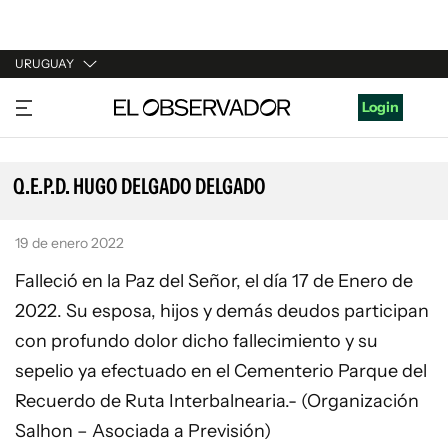
URUGUAY
URUGUAY
Login
ARGENTINA
ESPAÑA
Q.E.P.D. HUGO DELGADO DELGADO
ESTADOS UNIDOS
19 de enero 2022
Falleció en la Paz del Señor, el día 17 de Enero de
2022. Su esposa, hijos y demás deudos participan
con profundo dolor dicho fallecimiento y su
sepelio ya efectuado en el Cementerio Parque del
Recuerdo de Ruta Interbalnearia.- (Organización
Salhon – Asociada a Previsión)