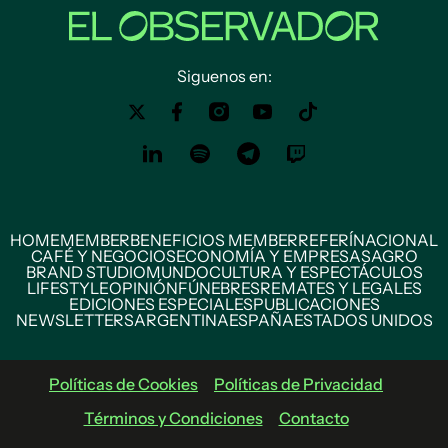
Siguenos en:
HOME
MEMBER
BENEFICIOS MEMBER
REFERÍ
NACIONAL
CAFÉ Y NEGOCIOS
ECONOMÍA Y EMPRESAS
AGRO
BRAND STUDIO
MUNDO
CULTURA Y ESPECTÁCULOS
LIFESTYLE
OPINIÓN
FÚNEBRES
REMATES Y LEGALES
EDICIONES ESPECIALES
PUBLICACIONES
NEWSLETTERS
ARGENTINA
ESPAÑA
ESTADOS UNIDOS
Políticas de Cookies
Políticas de Privacidad
Términos y Condiciones
Contacto