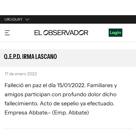
URUGUAY
URUGUAY
Login
ARGENTINA
ESPAÑA
Q.E.P.D. IRMA LASCANO
ESTADOS UNIDOS
17 de enero 2022
Falleció en paz el día 15/01/2022. Familiares y
amigos participan con profundo dolor dicho
fallecimiento. Acto de sepelio ya efectuado.
Empresa Abbate.- (Emp. Abbate)