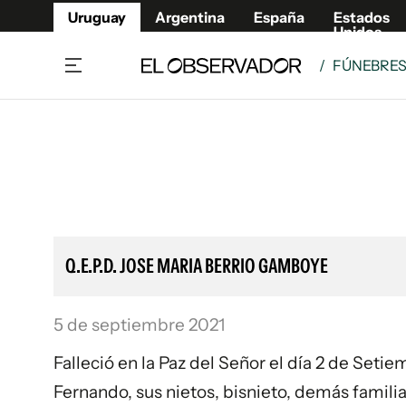
Uruguay
Argentina
España
Estados
Unidos
/
FÚNEBRE
Home
Lifestyl
Member
Opinió
Beneficios Member
Fúnebr
Referí
Remates
15°C
Viernes:
Ahora en:
Montevideo
Nacional
Mín
9°
Máx
Edicion
12°
Lluvia Ligera
Café y Negocios
Publica
Q.E.P.D. JOSE MARIA BERRIO GAMBOYE
Economía y Empresas
Newslet
Agro
Argent
5 de septiembre 2021
Brand Studio
España
Mundo
Estados
Falleció en la Paz del Señor el día 2 de Seti
Cultura y Espectáculos
Fernando, sus nietos, bisnieto, demás familia