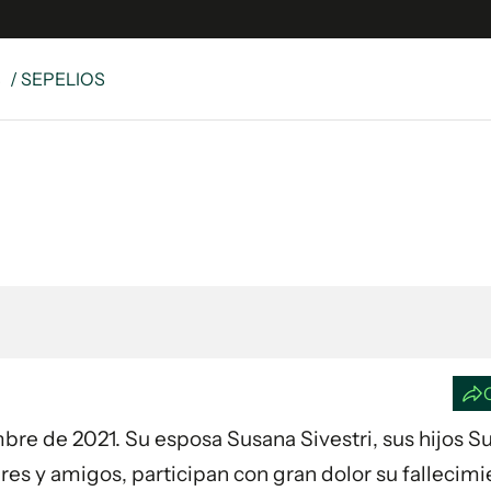
S
/ SEPELIOS
e
S
n
es
Siguenos en:
 y Legales
es especiales
ciones
ters
ina
 Unidos
embre de 2021. Su esposa Susana Sivestri, sus hijos S
res y amigos, participan con gran dolor su fallecimi