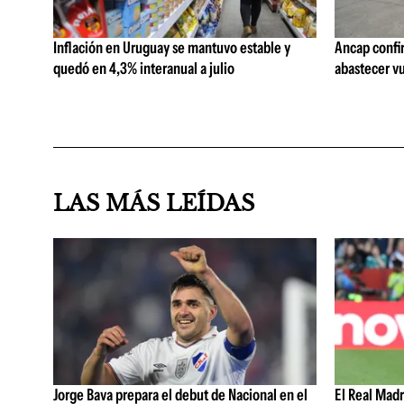
Inflación en Uruguay se mantuvo estable y
Ancap confi
quedó en 4,3% interanual a julio
abastecer vu
LAS MÁS LEÍDAS
Jorge Bava prepara el debut de Nacional en el
El Real Mad