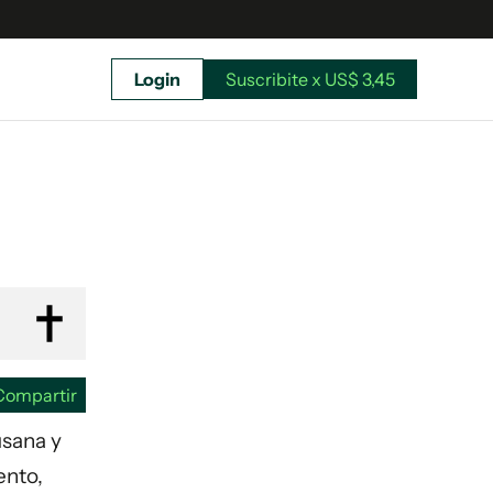
Login
Suscribite x US$ 3,45
uscríbete ahora a El Observador y elegí hasta
donde llegar.
Compartir
usana y
ento,
Suscribite x US$ 3,45