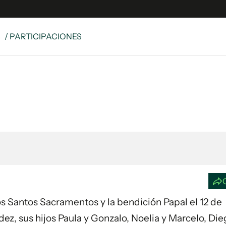
S
/ PARTICIPACIONES
e
S
n
es
Siguenos en:
 y Legales
es especiales
ciones
ters
ina
 Unidos
os Santos Sacramentos y la bendición Papal el 12 de
z, sus hijos Paula y Gonzalo, Noelia y Marcelo, Die