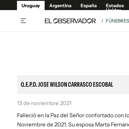
Uruguay
Argentina
España
Estados
Unidos
/
FÚNEBRE
Home
Lifestyl
Member
Opinió
Beneficios Member
Fúnebr
Referí
Remates
11°C
Sábado:
Ahora en:
Montevideo
Nacional
Mín
7°
Máx
Edicion
11°
Cielo Claro
Café y Negocios
Publica
Q.E.P.D. JOSE WILSON CARRASCO ESCOBAL
Economía y Empresas
Newslet
Agro
Argent
13 de noviembre 2021
Brand Studio
España
Mundo
Estados
Falleció en la Paz del Señor confortado con l
Cultura y Espectáculos
Noviembre de 2021. Su esposa Marta Fernande