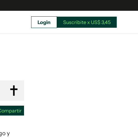
Login
Suscribite x US$ 3,45
uscríbete ahora a El Observador y elegí hasta
donde llegar.
Compartir
go y
Suscribite x US$ 3,45