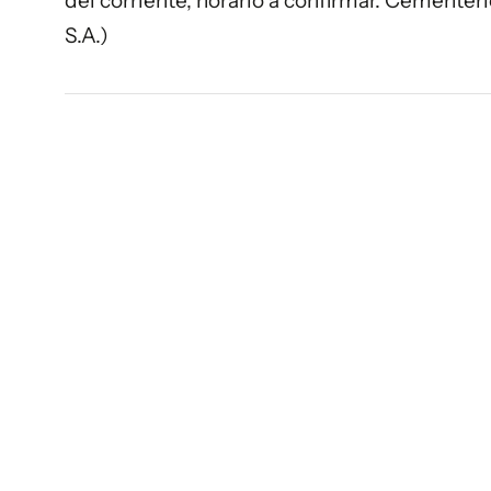
del corriente, horario a confirmar. Cementer
S.A.)