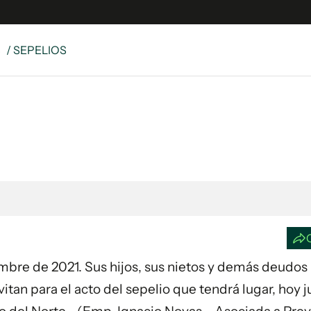
S
/ SEPELIOS
e
S
n
es
Siguenos en:
 y Legales
es especiales
ciones
ters
ina
iembre de 2021. Sus hijos, sus nietos y demás deudos
 Unidos
vitan para el acto del sepelio que tendrá lugar, hoy 