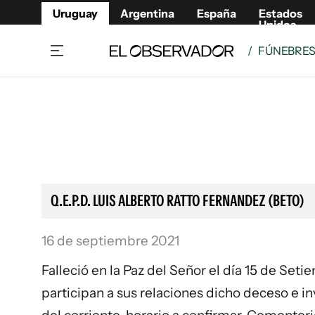
Uruguay
Argentina
España
Estados
Unidos
/
FÚNEBRE
Home
Lifestyl
Member
Opinió
Beneficios Member
Fúnebr
Referí
Remates
9°C
Domingo:
Ahora en:
Montevideo
Nacional
Mín
9°
Máx
Edicion
10°
Cielo Claro
Café y Negocios
Publica
Q.E.P.D. LUIS ALBERTO RATTO FERNANDEZ (BETO)
Economía y Empresas
Newslet
Agro
Argent
16 de septiembre 2021
Brand Studio
España
Falleció en la Paz del Señor el día 15 de Set
Mundo
Estados
participan a sus relaciones dicho deceso e in
Cultura y Espectáculos