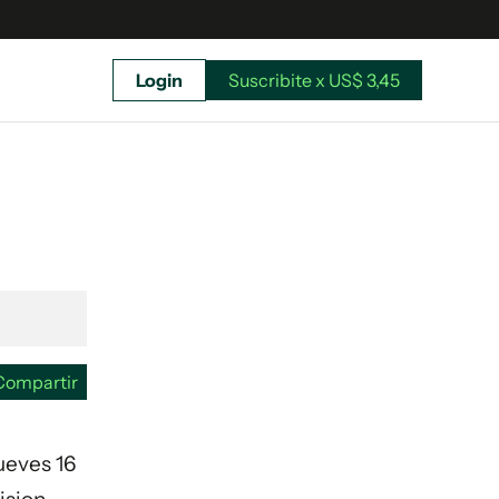
Login
Suscribite x US$ 3,45
uscríbete ahora a El Observador y elegí hasta
donde llegar.
Compartir
jueves 16
Suscribite x US$ 3,45