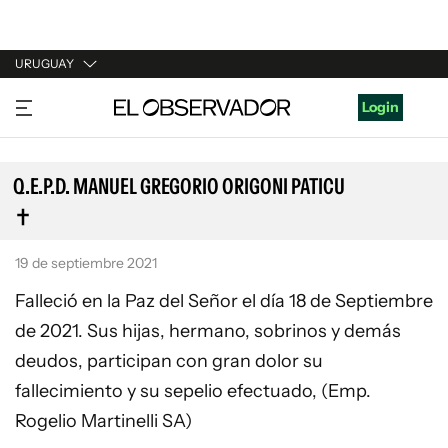
URUGUAY
URUGUAY
Login
ARGENTINA
ESPAÑA
Q.E.P.D. MANUEL GREGORIO ORIGONI PATICU
ESTADOS UNIDOS
19 de septiembre 2021
Falleció en la Paz del Señor el día 18 de Septiembre
de 2021. Sus hijas, hermano, sobrinos y demás
deudos, participan con gran dolor su
fallecimiento y su sepelio efectuado, (Emp.
Rogelio Martinelli SA)