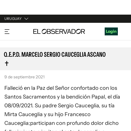
URUGUAY
URUGUAY
Login
ARGENTINA
ESPAÑA
Q.E.P.D. MARCELO SERGIO CAUCEGLIA ASCANO
ESTADOS UNIDOS
9 de septiembre 2021
Falleció en la Paz del Señor confortado con los
Santos Sacramentos y la bendición Papal, el día
08/09/2021. Su padre Sergio Cauceglia, su tía
Mirta Cauceglia y su hijo Francesco
Cauceglia;participan con profundo dolor dicho