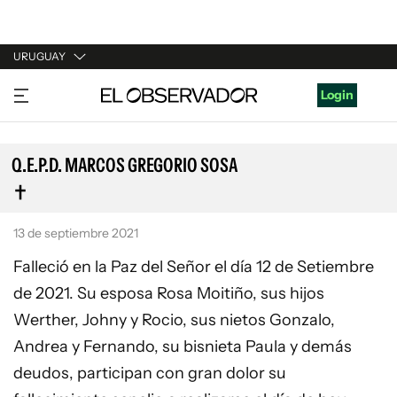
URUGUAY
URUGUAY
Login
ARGENTINA
ESPAÑA
Q.E.P.D. MARCOS GREGORIO SOSA
ESTADOS UNIDOS
13 de septiembre 2021
Falleció en la Paz del Señor el día 12 de Setiembre
de 2021. Su esposa Rosa Moitiño, sus hijos
Werther, Johny y Rocio, sus nietos Gonzalo,
Andrea y Fernando, su bisnieta Paula y demás
deudos, participan con gran dolor su