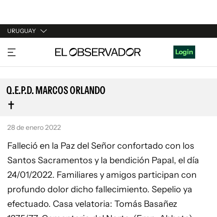
URUGUAY
URUGUAY
Login
ARGENTINA
ESPAÑA
Q.E.P.D. MARCOS ORLANDO
ESTADOS UNIDOS
28 de enero 2022
Falleció en la Paz del Señor confortado con los
Santos Sacramentos y la bendición Papal, el día
24/01/2022. Familiares y amigos participan con
profundo dolor dicho fallecimiento. Sepelio ya
efectuado. Casa velatoria: Tomás Basañez