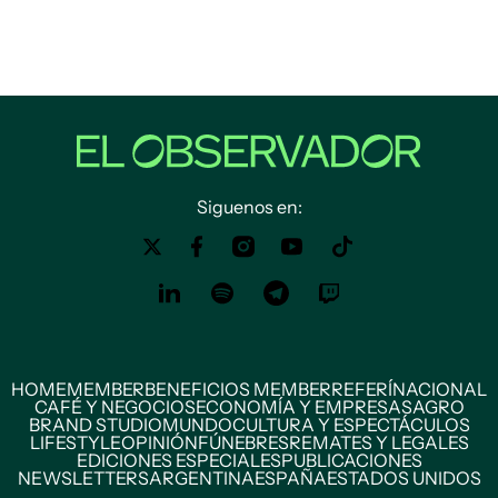
Siguenos en:
HOME
MEMBER
BENEFICIOS MEMBER
REFERÍ
NACIONAL
CAFÉ Y NEGOCIOS
ECONOMÍA Y EMPRESAS
AGRO
BRAND STUDIO
MUNDO
CULTURA Y ESPECTÁCULOS
LIFESTYLE
OPINIÓN
FÚNEBRES
REMATES Y LEGALES
EDICIONES ESPECIALES
PUBLICACIONES
NEWSLETTERS
ARGENTINA
ESPAÑA
ESTADOS UNIDOS